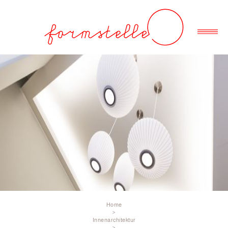
Home
>
Innenarchitektur
>